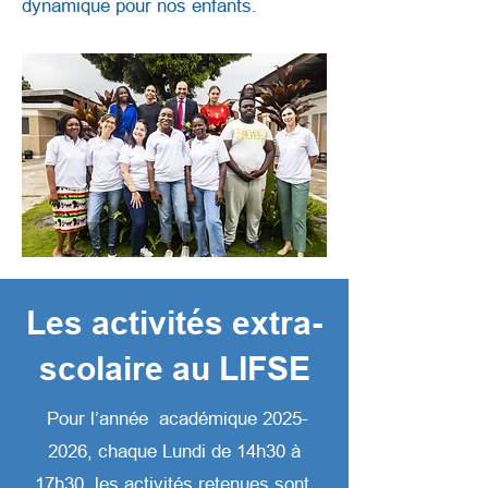
dynamique pour nos enfants.
Les activités extra-
scolaire au LIFSE
Pour l’année académique
2025-
2026
, chaque Lundi de 14h30 à
17h30, les activités retenues sont