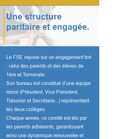
Une structure
paritaire et engagée.
Le FSE repose sur un engagement fort
: celui des parents et des élèves de
1ère et Terminale.
Son bureau est constitué d’une équipe
miroir (Président, Vice Président,
Trésorier et Secrétaire...) représentant
les deux collèges.
Chaque année, ce comité est élu par
les parents adhérents, garantissant
ainsi une dynamique renouvelée et