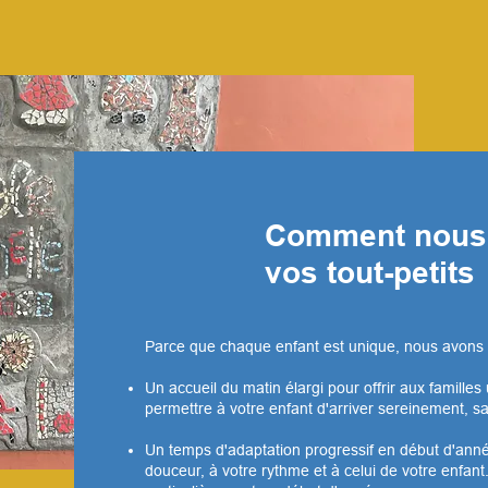
Comment nous 
vos tout-petits
Parce que chaque enfant est unique, nous avons 
Un accueil du matin élargi pour offrir aux famille
permettre à votre enfant d'arriver sereinement, sa
Un temps d'adaptation progressif en début d'anné
douceur, à votre rythme et à celui de votre enfant